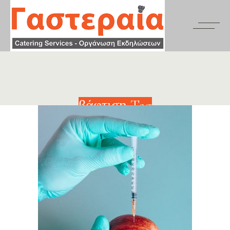
βάφτιση Tag